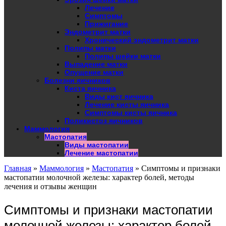
Лечение
Симптомы
Прижигание
Эндометрит матки
Хронический эндометрит матки
Полипы матки
Полипы шейки матки
Выпадение матки
Опущение матки
Болезни яичников
Киста яичника
Виды кист яичника
Лечение кисты яичника
Симптомы кисты яичника
Поликистоз яичников
Маммология
Мастопатия
Виды мастопатии
Лечение мастопатии
Главная
»
Маммология
»
Мастопатия
»
Симптомы и признаки
мастопатии молочной железы: характер болей, методы
лечения и отзывы женщин
Симптомы и признаки мастопатии
молочной железы: характер болей,