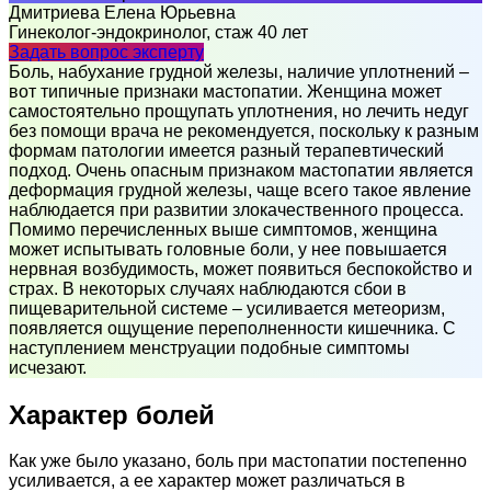
Дмитриева Елена Юрьевна
Гинеколог-эндокринолог, стаж 40 лет
Задать вопрос эксперту
Боль, набухание грудной железы, наличие уплотнений –
вот типичные признаки мастопатии. Женщина может
самостоятельно прощупать уплотнения, но лечить недуг
без помощи врача не рекомендуется, поскольку к разным
формам патологии имеется разный терапевтический
подход. Очень опасным признаком мастопатии является
деформация грудной железы, чаще всего такое явление
наблюдается при развитии злокачественного процесса.
Помимо перечисленных выше симптомов, женщина
может испытывать головные боли, у нее повышается
нервная возбудимость, может появиться беспокойство и
страх. В некоторых случаях наблюдаются сбои в
пищеварительной системе – усиливается метеоризм,
появляется ощущение переполненности кишечника. С
наступлением менструации подобные симптомы
исчезают.
Характер болей
Как уже было указано, боль при мастопатии постепенно
усиливается, а ее характер может различаться в