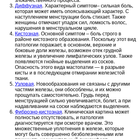
злокачественного процесса.
Диффузная
. Характерный симптом– сильная боль,
которая может иметь опоясывающий характер. С
наступлением менструации боль стихает. Также
женщины отмечают упадок сил, ломкость волос,
нарушения в менструальном цикле.
Кистозная
. Основной симптом – боль строго в
районе кистозного образования. Поскольку этот вид
патологии поражает, в основном, верхние и
боковые доли железы, возможен отек грудной
железы и увеличение лимфатических узлов. Также
появляются гнойные выделения из сосков.
Опасность этого вида мастопатии — в разрыве
кисты и в последующем отмирании железистой
ткани.
Узловая
. Новообразования не связаны с другими
частями железы, они обособлены, и их можно
прощупать самостоятельно. Грудь перед
менструацией сильно увеличивается, болит, а при
надавливании на соски наблюдаются выделения.
Фиброзно-кистозная
. Клиническая картина может
полностью отсутствовать, и патология
диагностируется при осмотре врачом. Это
множественные уплотнения в железе, которые
могут быть совершенно безболезненными или