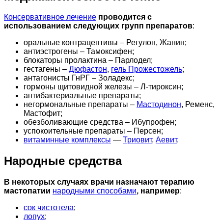
Консервативное лечение
проводится с
использованием следующих групп препаратов
:
оральные контрацептивы – Регулон, Жанин;
антиэстрогены – Тамоксифен;
блокаторы пролактина – Парлодел;
гестагены –
Дюфастон
,
гель Прожестожель
;
антагонисты ГнРГ – Золадекс;
гормоны щитовидной железы – Л-тироксин;
антибактериальные препараты;
негормональные препараты –
Мастодинон
, Ременс,
Мастофит;
обезболивающие средства – Ибупрофен;
успокоительные препараты – Персен;
витаминные комплексы
—
Триовит
,
Аевит
.
Народные средства
В некоторых случаях врачи назначают терапию
мастопатии
народными способами
, например
:
сок чистотела
;
лопух
;