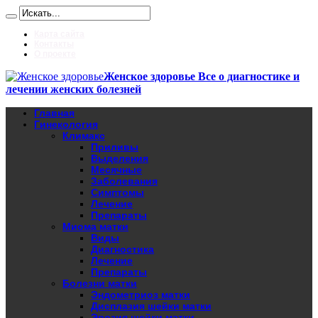
Карта сайта
Контакты
О проекте
Женское здоровье Все о диагностике и
лечении женских болезней
Главная
Гинекология
Климакс
Приливы
Выделения
Месячные
Заболевания
Симптомы
Лечение
Препараты
Миома матки
Виды
Диагностика
Лечение
Препараты
Болезни матки
Эндометриоз матки
Дисплазия шейки матки
Эрозия шейки матки