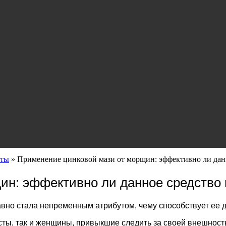
аты
»
Применение цинковой мази от морщин: эффективно ли данн
ин: эффективно ли данное средство 
вно стала непременным атрибутом, чему способствует ее 
сты, так и женщины, привыкшие следить за своей внешност