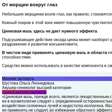
От морщин вокруг глаз
Небольшие морщинки возле глаз, как правило, становятс
Кожный покров в этой зоне имеет повышенную чувствител
Цинковая мазь здесь не дает нужного эффекта
.
Подсушивающее действие оксида цинка может наоборот уг
раздражение и развитие конъюнктивита.
В чистом виде применять цинковую мазь в области г
способностями.
Средство можно использовать в качестве компонента в см
Мнение эксперта
Шустова Ольга Леонидовна
Акушер-гинеколог высшей категории
Задать вопрос эксперту
«Цинковая мазь, прежде всего, является лекарственным
ее в косметологии следует с определенной осторожность
воздействии солнечных лучей и недостатка коллагена. Маз
ее применять не слудует, во избежание обратного эффекта