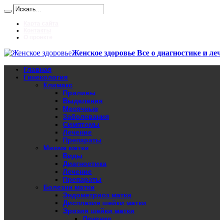
Карта сайта
Контакты
О проекте
Женское здоровье Все о диагностике и ле
Главная
Гинекология
Климакс
Приливы
Выделения
Месячные
Заболевания
Симптомы
Лечение
Препараты
Миома матки
Виды
Диагностика
Лечение
Препараты
Болезни матки
Эндометриоз матки
Дисплазия шейки матки
Эрозия шейки матки
Лечение