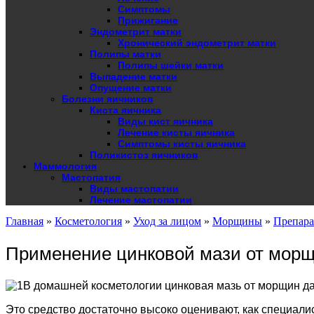
Симптомы
Прижигание
Эндометрит матки
Хронический эндометрит матки
Полипы матки
Полипы шейки матки
Выпадение матки
Опущение матки
Болезни яичников
Киста яичника
Виды кист яичника
Лечение кисты яичника
Симптомы кисты яичника
Поликистоз яичников
Маммология
Мастопатия
Виды мастопатии
Лечение мастопатии
Главная
»
Косметология
»
Уход за лицом
»
Морщины
»
Препар
Применение цинковой мази от морщ
В домашней косметологии цинковая мазь от морщин да
Это средство достаточно высоко оценивают, как специали