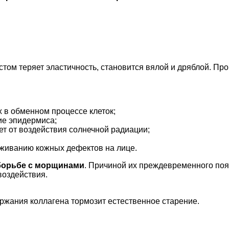
том теряет эластичность, становится вялой и дряблой. Пр
 в обменном процессе клеток;
ие эпидермиса;
т от воздействия солнечной радиации;
аживанию кожных дефектов на лице.
борьбе с морщинами
. Причиной их преждевременного по
воздействия.
жания коллагена тормозит естественное старение.