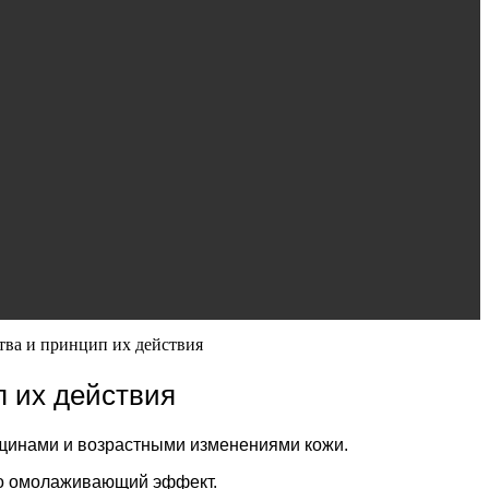
тва и принцип их действия
п их действия
рщинами и возрастными изменениями кожи.
го омолаживающий эффект.