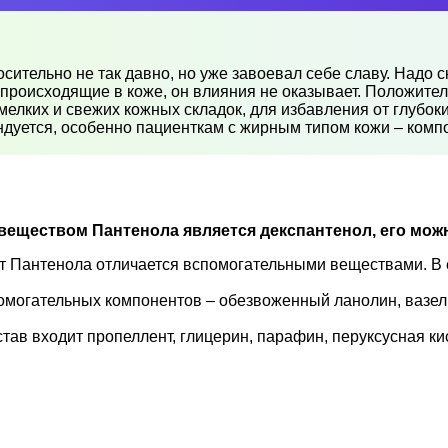
ительно не так давно, но уже завоевал себе славу. Надо с
 происходящие в коже, он влияния не оказывает. Положите
елких и свежих кожных складок, для избавления от глубок
дуется, особенно пациенткам с жирным типом кожи – компо
еществом Пантенола является декспантенол, его мож
т Пантенола отличается вспомогательными веществами. В ег
помогательных компонентов – обезвоженный ланолин, вазели
став входит пропеллент, глицерин, парафин, перуксусная ки