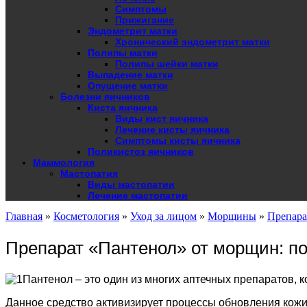
Симптомы
Прижигание
Эндометрит матки
Хронический эндометрит матки
Полипы матки
Полипы шейки матки
Выпадение матки
Опущение матки
Болезни яичников
Киста яичника
Виды кист яичника
Лечение кисты яичника
Симптомы кисты яичника
Поликистоз яичников
Маммология
Мастопатия
Виды мастопатии
Лечение мастопатии
Главная
»
Косметология
»
Уход за лицом
»
Морщины
»
Препар
Препарат «Пантенол» от морщин: по
Пантенол – это один из многих аптечных препаратов,
Данное средство активизирует процессы обновления кожи