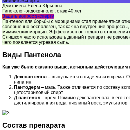
Мнение эксперта
Дмитриева Елена Юрьевна
Гинеколог-эндокринолог, стаж 40 лет
Задать вопрос эксперту
Пантенол для борьбы с морщинами стал применяться относ
совершенно бесполезен, так как на внутренние процессы,
мимических морщин. Эффективен он только в отношении м
Слишком часто использовать данный препарат не рекомен
чего появляется угревая сыпь.
Виды Пантенола
Как уже было сказано выше, активным действующим в
Декспантенол
– выпускается в виде мази и крема. О
нипагин.
Пантодерм
– мазь. Также отличается по составу вс
цетостариловый спирт.
Д пантенол
– крем. Помимо декспантенола, в его со
дистиллированная вода, пчелиный воск, эмульгатор.
Состав препарата