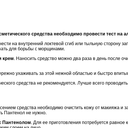
сметического средства необходимо провести тест на 
ести на внутренний локтевой сгиб или тыльную сторону зап
вать для борьбы с морщинами.
и крем
. Наносить средство можно два раза в день после оч
бережно ухаживать за этой нежной областью и быстро впиты
еского средства не рекомендуется. Лучше всего проводить 
сением средства необходимо очистить кожу от макияжа и з
ть Пантенол не нужно.
с Пантенолом
. Для ее приготовления потребуется равное
ким слоем на лицо.