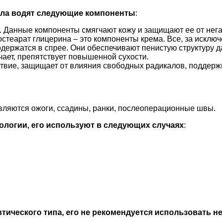
ола водят следующие компоненты
:
и. Данные компоненты смягчают кожу и защищают ее от нег
ностеарат глицерина – это компоненты крема. Все, за искл
одержатся в спрее. Они обеспечивают пенистую структуру 
чает, препятствует повышенной сухости.
твие, защищает от влияния свободных радикалов, поддержи
ляются ожоги, ссадины, ранки, послеоперационные швы.
тологии, его используют в следующих случаях
:
тического типа, его не рекомендуется использовать н