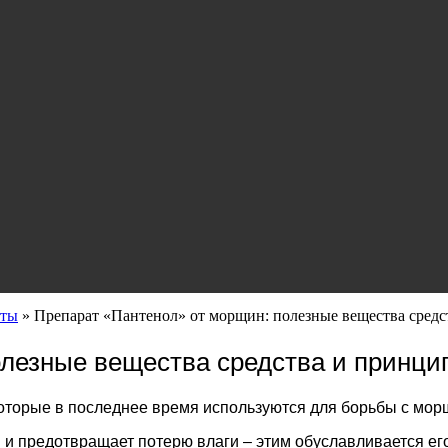
аты
»
Препарат «Пантенол» от морщин: полезные вещества средс
лезные вещества средства и принци
 которые в последнее время используются для борьбы с мо
 и предотвращает потерю влаги – этим обуславливается е