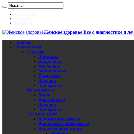
Карта сайта
Контакты
О проекте
Женское здоровье Все о диагностике и ле
Главная
Гинекология
Климакс
Приливы
Выделения
Месячные
Заболевания
Симптомы
Лечение
Препараты
Миома матки
Виды
Диагностика
Лечение
Препараты
Болезни матки
Эндометриоз матки
Дисплазия шейки матки
Эрозия шейки матки
Лечение