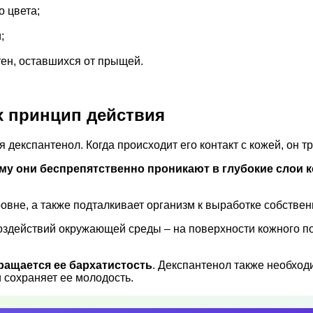
о цвета;
;
ен, оставшихся от прыщей.
х принцип действия
експантенол. Когда происходит его контакт с кожей, он т
му они беспрепятственно проникают в глубокие слои к
вне, а также подталкивает организм к выработке собственн
здействий окружающей среды – на поверхности кожного пок
вращается ее бархатистость
. Декспантенол также необходи
 сохраняет ее молодость.