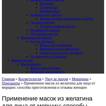
Лечение
Симптомы
Прижигание
Эндометрит матки
Хронический эндометрит матки
Полипы матки
Полипы шейки матки
Выпадение матки
Опущение матки
Болезни яичников
Киста яичника
Виды кист яичника
Лечение кисты яичника
Симптомы кисты яичника
Поликистоз яичников
Маммология
Мастопатия
Виды мастопатии
Лечение мастопатии
Главная
»
Косметология
»
Уход за лицом
»
Морщины
»
Препараты
»
Применение масок из желатина для лица от
морщин: способы приготовления и отзывы женщин
Применение масок из желатина
для лица от морщин: способы