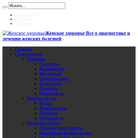
Карта сайта
Контакты
О проекте
Женское здоровье Все о диагностике и
лечении женских болезней
Главная
Гинекология
Климакс
Приливы
Выделения
Месячные
Заболевания
Симптомы
Лечение
Препараты
Миома матки
Виды
Диагностика
Лечение
Препараты
Болезни матки
Эндометриоз матки
Дисплазия шейки матки
Эрозия шейки матки