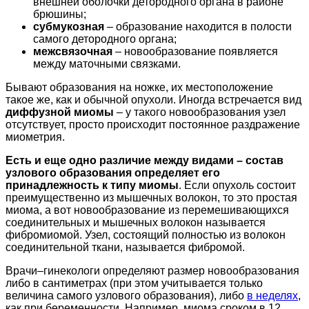
внешней оболочки детородного органа в районе
брюшины;
субмукозная
– образование находится в полости
самого детородного органа;
межсвязочная
– новообразование появляется
между маточными связками.
Бывают образования на ножке, их местоположение
такое же, как и обычной опухоли. Иногда встречается вид
диффузной миомы
– у такого новообразования узел
отсутствует, просто происходит постоянное раздражение
миометрия.
Есть и еще одно различие между видами – состав
узлового образования определяет его
принадлежность к типу миомы
. Если опухоль состоит
преимущественно из мышечных волокон, то это простая
миома, а вот новообразование из перемешивающихся
соединительных и мышечных волокон называется
фибромиомой. Узел, состоящий полностью из волокон
соединительной ткани, называется фибромой.
Врачи–гинекологи определяют размер новообразования
либо в сантиметрах (при этом учитывается только
величина самого узлового образования), либо
в неделях
,
как при беременности. Например, миома сроком в 12