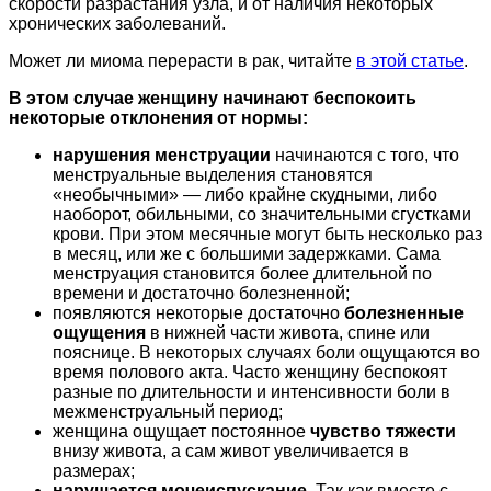
скорости разрастания узла, и от наличия некоторых
хронических заболеваний.
Может ли миома перерасти в рак, читайте
в этой статье
.
В этом случае женщину начинают беспокоить
некоторые отклонения от нормы:
нарушения менструации
начинаются с того, что
менструальные выделения становятся
«необычными» — либо крайне скудными, либо
наоборот, обильными, со значительными сгустками
крови. При этом месячные могут быть несколько раз
в месяц, или же с большими задержками. Сама
менструация становится более длительной по
времени и достаточно болезненной;
появляются некоторые достаточно
болезненные
ощущения
в нижней части живота, спине или
пояснице. В некоторых случаях боли ощущаются во
время полового акта. Часто женщину беспокоят
разные по длительности и интенсивности боли в
межменструальный период;
женщина ощущает постоянное
чувство тяжести
внизу живота, а сам живот увеличивается в
размерах;
нарушается мочеиспускание
. Так как вместе с