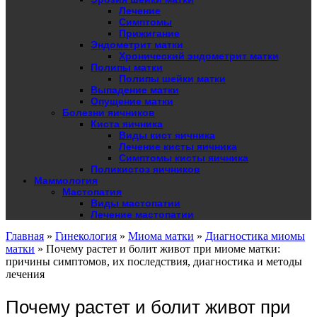
Лечение
Симптомы
Прижигание
Эндометрит матки
Хронический эндометрит матки
Полипы матки
Полипы шейки матки
Выпадение матки
Опущение матки
Болезни яичников
Киста яичника
Виды кист яичника
Лечение кисты яичника
Симптомы кисты яичника
Поликистоз яичников
Маммология
Мастопатия
Виды мастопатии
Лечение мастопатии
Главная
»
Гинекология
»
Миома матки
»
Диагностика миомы
матки
»
Почему растет и болит живот при миоме матки:
причины симптомов, их последствия, диагностика и методы
лечения
Почему растет и болит живот при