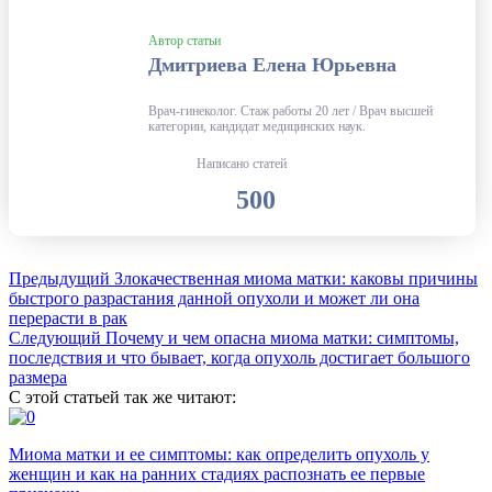
Автор статьи
Дмитриева Елена Юрьевна
Врач-гинеколог. Стаж работы 20 лет / Врач высшей
категории, кандидат медицинских наук.
Написано статей
500
Предыдущий
Злокачественная миома матки: каковы причины
быстрого разрастания данной опухоли и может ли она
перерасти в рак
Следующий
Почему и чем опасна миома матки: симптомы,
последствия и что бывает, когда опухоль достигает большого
размера
С этой статьей так же читают:
Миома матки и ее симптомы: как определить опухоль у
женщин и как на ранних стадиях распознать ее первые