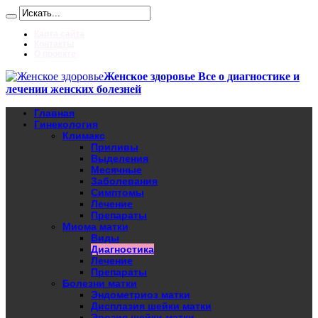
Карта сайта
Контакты
О проекте
Женское здоровье Все о диагностике и
лечении женских болезней
Главная
Гинекология
Климакс
Приливы
Выделения
Месячные
Заболевания
Симптомы
Лечение
Препараты
Миома матки
Виды
Диагностика
Лечение
Препараты
Болезни матки
Эндометриоз матки
Дисплазия шейки матки
Эрозия шейки матки