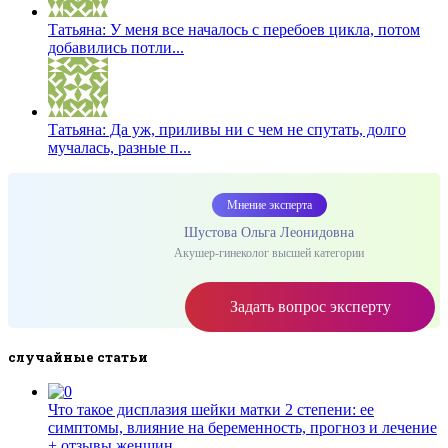
Татьяна: У меня все началось с перебоев цикла, потом
добавились потли...
Татьяна: Да уж, приливы ни с чем не спутать, долго
мучалась, разные п...
Мнение эксперта
Шустова Ольга Леонидовна
Акушер-гинеколог высшей категории
Задать вопрос эксперту
……..
случайные статьи
Что такое дисплазия шейки матки 2 степени: ее
симптомы, влияние на беременность, прогноз и лечение
+ отзывы женщин