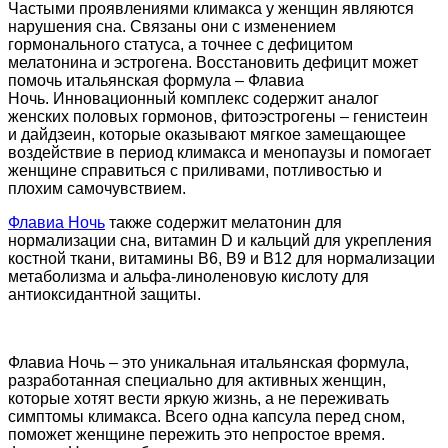
Частыми проявлениями климакса у женщин являются
нарушения сна. Связаны они с изменением
гормонального статуса, а точнее с дефицитом
мелатонина и эстрогена. Восстановить дефицит может
помочь итальянская формула – Флавиа
Ночь.
Инновационный комплекс
содержит
аналог
женских половых гормонов
, фитоэстрогены
–
генистеин
и дайдзеин, которые оказывают мягкое замещающее
воздействие в период климакса и менопаузы и помогает
женщине справиться с приливами, потливостью и
плохим самочувствием.
Флавиа Ночь
также содержит мелатонин для
нормализации сна, витамин D и кальций для укрепления
костной ткани, витамины В6, В9 и В12 для нормализации
метаболизма и альфа-линоленовую кислоту для
антиоксидантной защиты.
Флавиа Ночь – это уникальная итальянская формула,
разработанная специально для активных женщин,
которые хотят вести яркую жизнь, а не переживать
симптомы климакса. Всего одна капсула перед сном,
поможет женщине пережить это непростое время.