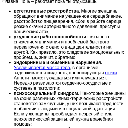
Флавиа Ночь – работает пока ты отдыхаешь.
вегетативные расстройства
. Многие женщины
обращают внимание на учащенное сердцебиение,
расстройство пищеварения, сбои в работе сердца,
резкие скачки артериального давления, приступы
панических атак;
ухудшение работоспособности
связано со
снижением внимания и проблемой быстрого
переключения с одного вида деятельности на
другой. Как правило, это следствие эмоциональных
проблем, а, значит, обратимо;
эндокринные и обменные нарушения
.
Увеличивается масса тела
, в организме
задерживается жидкость, провоцирующая
отеки
.
Аппетит может ухудшаться или улучшаться.
Нередко развиваются сердечно-сосудистые и
суставные патологии;
психосоциальный синдром
. Некоторые женщины
на фоне различных климактерических расстройств
становятся замкнутыми, у них возникают трудности
в общении с людьми и в социальной адаптации.
Если у женщины преобладает незрелый стиль
психологической защиты, ей нужна врачебная
помощь;