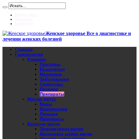
Карта сайта
Контакты
О проекте
Женское здоровье Все о диагностике и
лечении женских болезней
Главная
Гинекология
Климакс
Приливы
Выделения
Месячные
Заболевания
Симптомы
Лечение
Препараты
Миома матки
Виды
Диагностика
Лечение
Препараты
Болезни матки
Эндометриоз матки
Дисплазия шейки матки
Эрозия шейки матки