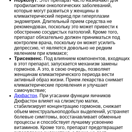
Норколут
. Этот препарат часто назначают для
профилактики онкологических заболеваний,
которые могут развиться у женщины в
климактерический период при гиперплазии
эндометрия. Длительный прием средства не
рекомендован, поскольку это может привести к
обострению сосудистых патологий. Кроме того,
препарат обязательно должен приниматься под
контролем врача, поскольку он может усилить
депрессию, чт является довольно не редким
явлением при климаксе;
Трисеквенс
. Под влиянием компонентов, входящих
в этот препарат, запускается механизм замены
гормонов. А это, в свою очередь, позволяет
женщинам климактерического периода вести
активный образ жизни. Прием лекарства снимает
климактерические проявления и улучшает
самочувствие;
Дюфастон
. При угасании функции яичников
Дюфастон влияет на слизистую матки,
стабилизирует концентрацию гормонов, снижает
объем менструальноподобых выделений, устраняет
болевые симптомы, восстанавливает обменные
процессы и способствует лучшему усвоению
витаминов. Кроме того, препарат предотвращает