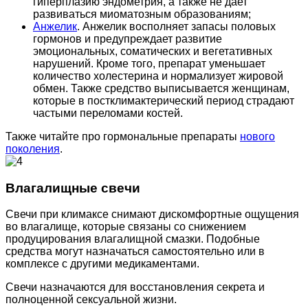
гиперплазию эндометрия, а также не дает
развиваться миоматозным образованиям;
Анжелик
. Анжелик восполняет запасы половых
гормонов и предупреждает развитие
эмоциональных, соматических и вегетативных
нарушений. Кроме того, препарат уменьшает
количество холестерина и нормализует жировой
обмен. Также средство выписывается женщинам,
которые в постклимактерический период страдают
частыми переломами костей.
Также читайте про гормональные препараты
нового
поколения
.
Влагалищные свечи
Свечи при климаксе снимают дискомфортные ощущения
во влагалище, которые связаны со снижением
продуцирования влагалищной смазки. Подобные
средства могут назначаться самостоятельно или в
комплексе с другими медикаментами.
Свечи назначаются для восстановления секрета и
полноценной сексуальной жизни.