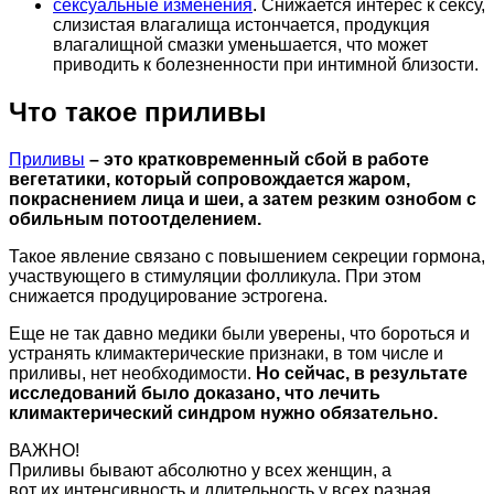
сексуальные изменения
. Снижается интерес к сексу,
слизистая влагалища истончается, продукция
влагалищной смазки уменьшается, что может
приводить к болезненности при интимной близости.
Что такое приливы
Приливы
– это кратковременный сбой в работе
вегетатики, который сопровождается жаром,
покраснением лица и шеи, а затем резким ознобом с
обильным потоотделением.
Такое явление связано с повышением секреции гормона,
участвующего в стимуляции фолликула. При этом
снижается продуцирование эстрогена.
Еще не так давно медики были уверены, что бороться и
устранять климактерические признаки, в том числе и
приливы, нет необходимости.
Но сейчас, в результате
исследований было доказано, что лечить
климактерический синдром нужно обязательно.
ВАЖНО!
Приливы бывают абсолютно у всех женщин, а
вот их интенсивность и длительность у всех разная.