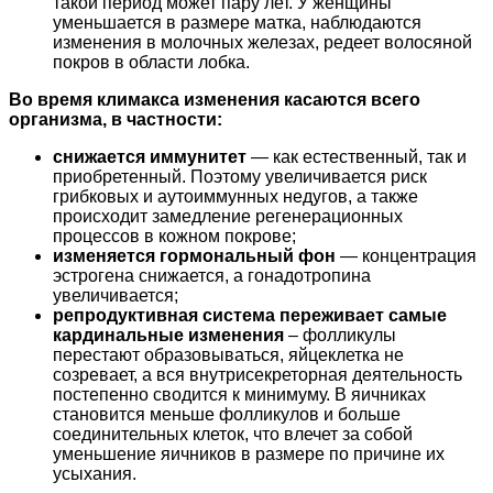
такой период может пару лет. У женщины
уменьшается в размере матка, наблюдаются
изменения в молочных железах, редеет волосяной
покров в области лобка.
Во время климакса изменения касаются всего
организма, в частности:
снижается иммунитет
— как естественный, так и
приобретенный. Поэтому увеличивается риск
грибковых и аутоиммунных недугов, а также
происходит замедление регенерационных
процессов в кожном покрове;
изменяется гормональный фон
— концентрация
эстрогена снижается, а гонадотропина
увеличивается;
репродуктивная система переживает самые
кардинальные изменения
– фолликулы
перестают образовываться, яйцеклетка не
созревает, а вся внутрисекреторная деятельность
постепенно сводится к минимуму. В яичниках
становится меньше фолликулов и больше
соединительных клеток, что влечет за собой
уменьшение яичников в размере по причине их
усыхания.