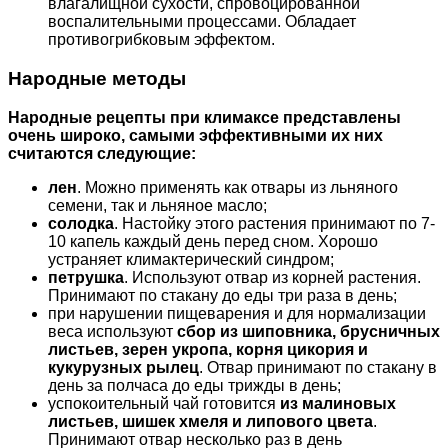
влагалищной сухости, спровоцированной
воспалительными процессами. Обладает
противогрибковым эффектом.
Народные методы
Народные рецепты при климаксе представлены
очень широко, самыми эффективными их них
считаются следующие:
лен
. Можно применять как отвары из льняного
семени, так и льняное масло;
солодка
. Настойку этого растения принимают по 7-
10 капель каждый день перед сном. Хорошо
устраняет климактерический синдром;
петрушка
. Используют отвар из корней растения.
Принимают по стакану до еды три раза в день;
при нарушении пищеварения и для нормализации
веса используют
сбор из шиповника, брусничных
листьев, зерен укропа, корня цикория и
кукурузных рылец
. Отвар принимают по стакану в
день за полчаса до еды трижды в день;
успокоительный чай готовится
из малиновых
листьев, шишек хмеля и липового цвета
.
Принимают отвар несколько раз в день