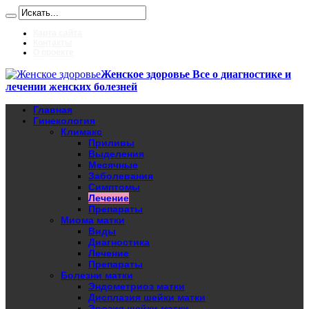
Карта сайта
Контакты
О проекте
Женское здоровье Все о диагностике и
лечении женских болезней
Главная
Гинекология
Климакс
Приливы
Выделения
Месячные
Заболевания
Симптомы
Лечение
Препараты
Миома матки
Виды
Диагностика
Лечение
Препараты
Болезни матки
Эндометриоз матки
Дисплазия шейки матки
Эрозия шейки матки