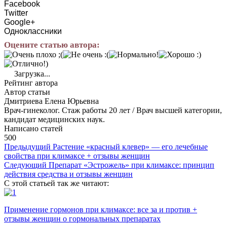
Facebook
Twitter
Google+
Одноклассники
Оцените статью автора:
Загрузка...
Рейтинг автора
Автор статьи
Дмитриева Елена Юрьевна
Врач-гинеколог. Стаж работы 20 лет / Врач высшей категории,
кандидат медицинских наук.
Написано статей
500
Предыдущий
Растение «красный клевер» — его лечебные
свойства при климаксе + отзывы женщин
Следующий
Препарат «Эстрожель» при климаксе: принцип
действия средства и отзывы женщин
С этой статьей так же читают:
Применение гормонов при климаксе: все за и против +
отзывы женщин о гормональных препаратах