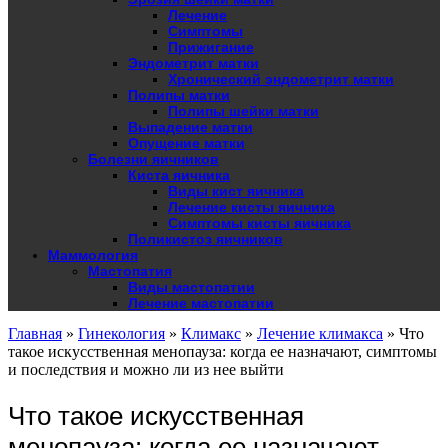
Лечение
Симптомы
Прижигание
Эндометрит матки
Хронический эндометрит матки
Полипы матки
Полипы шейки матки
Выпадение матки
Опущение матки
Болезни яичников
Киста яичника
Виды кист яичника
Лечение кисты яичника
Симптомы кисты яичника
Поликистоз яичников
Маммология
Мастопатия
Виды мастопатии
Лечение мастопатии
Главная
»
Гинекология
»
Климакс
»
Лечение климакса
»
Что
такое искусственная менопауза: когда ее назначают, симптомы
и последствия и можно ли из нее выйти
Что такое искусственная
менопауза: когда ее назначают,