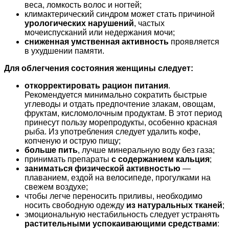
веса, ломкость волос и ногтей;
климактерический синдром может стать причиной
урологических нарушений
, частых
мочеиспусканий или недержания мочи;
сниженная умственная активность
проявляется
в ухудшении памяти.
Для облегчения состояния женщины следует:
откорректировать рацион питания
.
Рекомендуется минимально сократить быстрые
углеводы и отдать предпочтение злакам, овощам,
фруктам, кисломолочным продуктам. В этот период
принесут пользу морепродукты, особенно красная
рыба. Из употребления следует удалить кофе,
копченую и острую пищу;
больше пить
, лучше минеральную воду без газа;
принимать препараты
с содержанием кальция
;
заниматься физической активностью
—
плаванием, ездой на велосипеде, прогулками на
свежем воздухе;
чтобы легче переносить приливы, необходимо
носить свободную одежду
из натуральных тканей
;
эмоциональную нестабильность следует устранять
растительными успокаивающими средствами
: