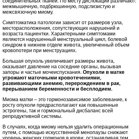
соединительных тканей. По месту дислокации различают:
межмышечную, подбрюшинную, подслизистую и
межсвязочную миому.
Симптоматика патологии зависит от размеров узла,
месторасположения, сопутствующих нарушений и
возраста пациентки. Характерными симптомами
являются нарушенный менструальный цикл, болевой
синдром в нижнем отделе живота, увеличенный объем
кровопотери при менструациях.
Большая опухоль увеличивает размеры живота,
оказывает давление на соседние органы, вызывая
запоры и частые мочеиспускания.
Опухоли в матке
угрожают маточными кровотечениями,
развивающими анемию, перерождением в рак,
прерыванием беременности и бесплодием.
Миома матки – это гормонозависимое заболевание, к
росту опухоли предрасполагают как повышенные
эстрогены, так и гормональный дисбаланс всей
репродуктивной системы.
В случаях, когда миому нельзя удалить операционным
путем, с помощью искусственной менопаузы снижают
уровень женских гормонов в крови, останавливая тем