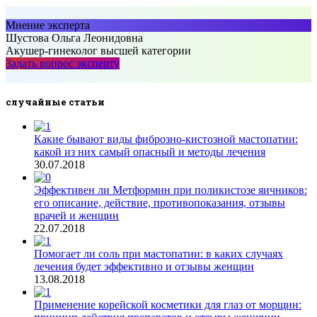
Мнение эксперта
Шустова Ольга Леонидовна
Акушер-гинеколог высшей категории
Задать вопрос эксперту
……..
случайные статьи
Какие бывают виды фиброзно-кистозной мастопатии:
какой из них самый опасный и методы лечения
30.07.2018
Эффективен ли Метформин при поликистозе яичников:
его описание, действие, противопоказания, отзывы
врачей и женщин
22.07.2018
Помогает ли соль при мастопатии: в каких случаях
лечения будет эффективно и отзывы женщин
13.08.2018
Применение корейской косметики для глаз от морщин: