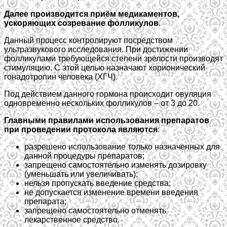
Далее производится приём медикаментов,
ускоряющих созревание фолликулов
.
Данный процесс контролируют посредством
ультразвукового исследования. При достижении
фолликулами требующейся степени зрелости производят
стимуляцию. С этой целью назначают хорионический
гонадотропин человека (ХГЧ).
Под действием данного гормона происходит овуляция
одновременно нескольких фолликулов – от 3 до 20.
Главными правилами использования препаратов
при проведении протокола являются
:
разрешено использование только назначенных для
данной процедуры препаратов;
запрещено самостоятельно изменять дозировку
(уменьшать или увеличивать);
нельзя пропускать введение средства;
не допускается изменение времени введения
препарата;
запрещено самостоятельно отменять
лекарственное средство.