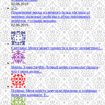
02.06.2019
Применение маски из яичного белка для лица от
морщин: полезные свойства и обзор популярных
рецептов + отзывы женщин
02.06.2019
Светлана: Менсе может привести к росту эндометрии?...
Ирода: Здравствуйте Добрый вечер гинеколог сказала
что у меня эндом...
Полина: Меня просто замучили приливы и головные
боли при климаксе. Е...