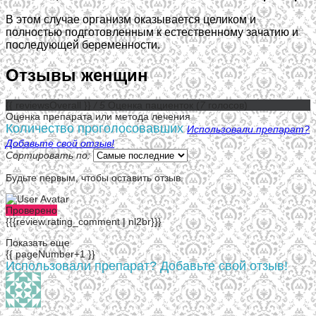
В этом случае организм оказывается целиком и
полностью подготовленным к естественному зачатию и
последующей беременности.
Отзывы женщин
{{ reviewsOverall }}
/ 5
Оценка пациенток
(
7
голосов)
Оценка препарата или метода лечения
Количество проголосовавших
Использовали препарат?
Добавьте свой отзыв!
Сортировать по:
Будьте первым, чтобы оставить отзыв.
Проверено
{{{review.rating_comment | nl2br}}}
Показать еще
{{ pageNumber+1 }}
Использовали препарат? Добавьте свой отзыв!