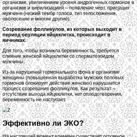
организме, увеличением уровня андрогенных гормонов в
организме и вирилизацией – появление черт, присущих
мужчине (низкий тембр голоса, тип телосложения,
оволосение и многие другие).
Созревание фолликулов, из которых выходит в
период овуляции яйцеклетка, происходит в
яичниках
.
Для того, чтобы возникла беременность, требуется
слияние женской яйцеклетки со сперматозоидом
мужчины.
Из-за нарушений гормонального фона в организме
женщины (повышенная выработка мужских половых
гормонов блокирует действие женских) нарушается
процесс созревания фолликулов. Как результат –
отсутствие выхода яйцеклетки, нет оплодотворения,
беременность не наступает.
Эффективно ли ЭКО?
На настоящий момент времени существует огромное