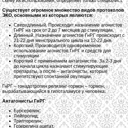
схему их использования, определяет только специалист.
Существует огромное множество видов протоколов
ЭКО, основными из которых являются
:
Сверхдлинный. Происходит назначение агонистов
ГнРГ на срок от 2 до 7 месяцев до стимуляции.
Длинный. Назначение агонистов ГнРГ происходит с
21-22 дня менструального цикла на 12-22 дня.
Короткий. Производится одновременное
использование агонистов ГнРГ и средств для
стимуляции
Короткий с применением антагонистов. За 2-3 дня
до начала цикла назначают стимулирующие
препараты, а после – антагонисты, которые
препятствуют спонтанной овуляции.
ГнРГ – гонадотропин релизинг-гормон – гормон,
вырабатывающийся в гипоталамусе у человека.
Антагонисты ГнРГ
:
Бурсерелин;
Лейпролид;
Трипторелин;
Гозерелина ацетат.