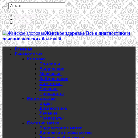
Карта сайта
Контакты
О проекте
Женское здоровье Все о диагностике и
лечении женских болезней
Главная
Гинекология
Климакс
Приливы
Выделения
Месячные
Заболевания
Симптомы
Лечение
Препараты
Миома матки
Виды
Диагностика
Лечение
Препараты
Болезни матки
Эндометриоз матки
Дисплазия шейки матки
Эрозия шейки матки