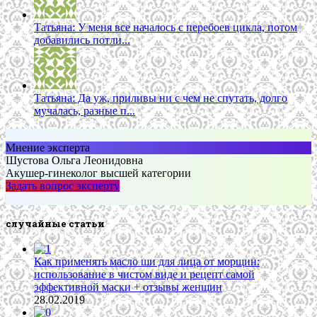
Татьяна: У меня все началось с перебоев цикла, потом
добавились потли...
Татьяна: Да уж, приливы ни с чем не спутать, долго
мучалась, разные п...
Мнение эксперта
Шустова Ольга Леонидовна
Акушер-гинеколог высшей категории
Задать вопрос эксперту
……..
случайные статьи
Как применять масло ши для лица от морщин:
использование в чистом виде и рецепт самой
эффективной маски + отзывы женщин
28.02.2019