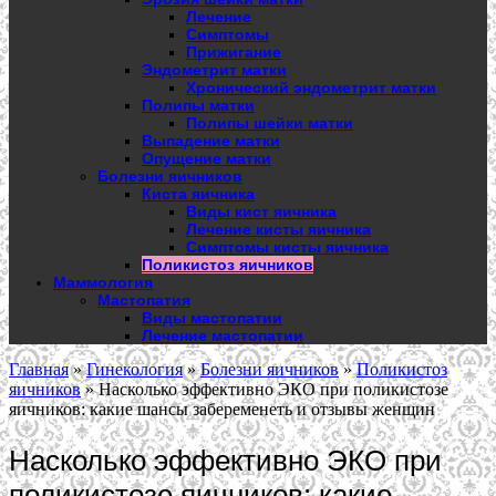
Лечение
Симптомы
Прижигание
Эндометрит матки
Хронический эндометрит матки
Полипы матки
Полипы шейки матки
Выпадение матки
Опущение матки
Болезни яичников
Киста яичника
Виды кист яичника
Лечение кисты яичника
Симптомы кисты яичника
Поликистоз яичников
Маммология
Мастопатия
Виды мастопатии
Лечение мастопатии
Главная
»
Гинекология
»
Болезни яичников
»
Поликистоз
яичников
»
Насколько эффективно ЭКО при поликистозе
яичников: какие шансы забеременеть и отзывы женщин
Насколько эффективно ЭКО при
поликистозе яичников: какие