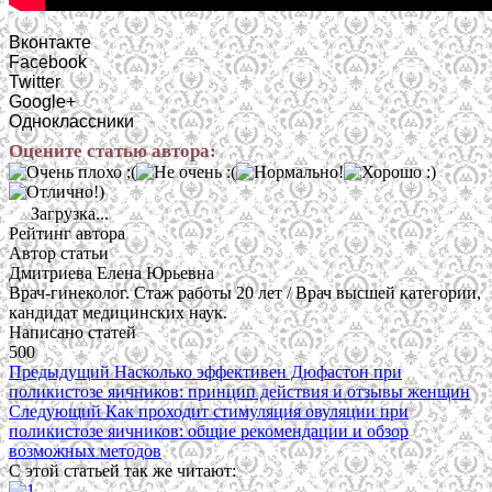
Вконтакте
Facebook
Twitter
Google+
Одноклассники
Оцените статью автора:
Загрузка...
Рейтинг автора
Автор статьи
Дмитриева Елена Юрьевна
Врач-гинеколог. Стаж работы 20 лет / Врач высшей категории,
кандидат медицинских наук.
Написано статей
500
Предыдущий
Насколько эффективен Дюфастон при
поликистозе яичников: принцип действия и отзывы женщин
Следующий
Как проходит стимуляция овуляции при
поликистозе яичников: общие рекомендации и обзор
возможных методов
С этой статьей так же читают: