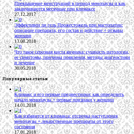
Прекращение менструаций в период менопаузы и как
заканчиваются месячные при климаксе
27.12.2017
Эффективен ли гель Прожестожель при мастопатии:
описание препарата, его состав и действие + отзывы
женщин
13.08.2018
Что такое серозная киста яичника: сущность патологии,
ее симптомы, причины появления, методы диагностики
и лечение
30.05.2018
Популярные статьи
Климакс и его первые предвестники: как определить
начало менопаузы + первые признаки у женщин
14.01.2018
Как избавится от климакса: отсрочка наступления
менопаузы + лекарственные препараты от этого
состояния
17.01.2018