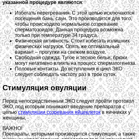
указанной процедуре являются
:
Избегать перегревания. С этой целью исключаются
посещения бань, саун. Это производится для того,
чтобы происходило нормальное созревание
сперматозоидов. Данная процедура возможна
только при температуре 34 градуса.
Физическая активность. Стоит избегать излишних
физических нагрузок. Опять же оптимальный
вариант – прогулки на свежем воздухе.
Свободная одежда. Тугое и тесное белье, брюки
могут негативно влиять на процесс сперматогенеза.
Половые контакты. До вступления в цикл ЭКО
следует соблюдать частоту раз в трое суток.
Стимуляция овуляции
Перед непосредственным ЭКО следует пройти протокол
ЭКО, под которым понимают введение препаратов с
целью
стимуляции созревания яйцеклеток
в яичниках у
женщины.
ВАЖНО!
Препараты, которыми производится стимуляция, а также