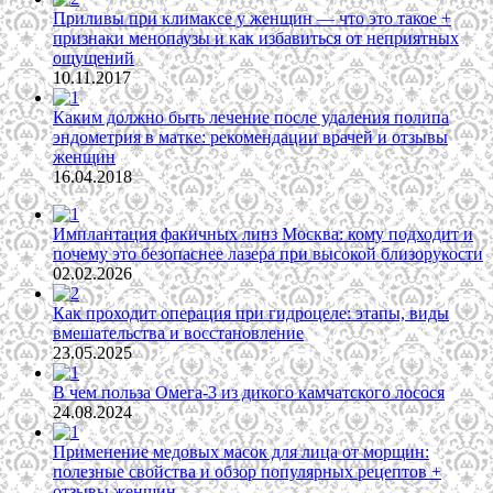
Приливы при климаксе у женщин — что это такое +
признаки менопаузы и как избавиться от неприятных
ощущений
10.11.2017
Каким должно быть лечение после удаления полипа
эндометрия в матке: рекомендации врачей и отзывы
женщин
16.04.2018
Имплантация факичных линз Москва: кому подходит и
почему это безопаснее лазера при высокой близорукости
02.02.2026
Как проходит операция при гидроцеле: этапы, виды
вмешательства и восстановление
23.05.2025
В чем польза Омега-3 из дикого камчатского лосося
24.08.2024
Применение медовых масок для лица от морщин:
полезные свойства и обзор популярных рецептов +
отзывы женщин