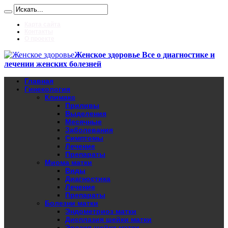
Карта сайта
Контакты
О проекте
Женское здоровье Все о диагностике и
лечении женских болезней
Главная
Гинекология
Климакс
Приливы
Выделения
Месячные
Заболевания
Симптомы
Лечение
Препараты
Миома матки
Виды
Диагностика
Лечение
Препараты
Болезни матки
Эндометриоз матки
Дисплазия шейки матки
Эрозия шейки матки