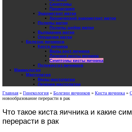
Симптомы
Прижигание
Эндометрит матки
Хронический эндометрит матки
Полипы матки
Полипы шейки матки
Выпадение матки
Опущение матки
Болезни яичников
Киста яичника
Виды кист яичника
Лечение кисты яичника
Симптомы кисты яичника
Поликистоз яичников
Маммология
Мастопатия
Виды мастопатии
Лечение мастопатии
Главная
»
Гинекология
»
Болезни яичников
»
Киста яичника
»
новообразование перерасти в рак
Что такое киста яичника и какие с
перерасти в рак