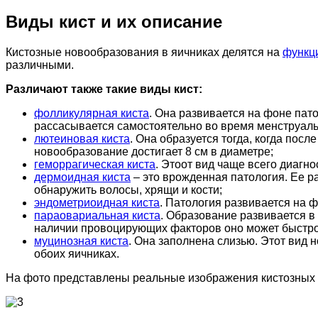
Виды кист и их описание
Кистозные новообразования в яичниках делятся на
функц
различными.
Различают также такие виды кист:
фолликулярная киста
. Она развивается на фоне пат
рассасывается самостоятельно во время менструаль
лютеиновая киста
. Она образуется тогда, когда пос
новообразование достигает 8 см в диаметре;
геморрагическая киста
. Этоот вид чаще всего диагн
дермоидная киста
– это врожденная патология. Ее р
обнаружить волосы, хрящи и кости;
эндометриоидная киста
. Патология развивается на 
параовариальная киста
. Образование развивается в
наличии провоцирующих факторов оно может быстро
муцинозная киста
. Она заполнена слизью. Этот вид 
обоих яичниках.
На фото представлены реальные изображения кистозных 