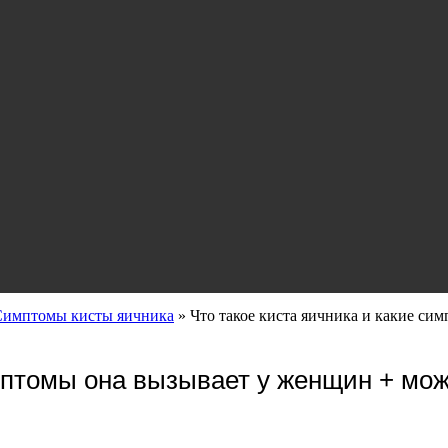
Симптомы кисты яичника
»
Что такое киста яичника и какие си
имптомы она вызывает у женщин + мо