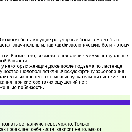
то могут быть тянущие регулярные боли, а могут быть
ется значительным, так как физиологические боли к этому
удным. Кроме того, возможно появление межменструальных
ой близости;
 а у некоторых женщин даже после подъема по лестнице.
н существеннодополняетклиническуюкартину заболевания;
алительных процессах в мочеиспускательной системе, но
ания, при кистозе таких ощущений нет;
ложенные поблизости.
спознать ее наличие невозможно. Только
к проявляет себя киста, зависит не только от