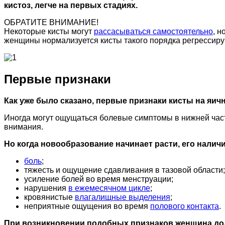
кистоз, легче на первых стадиях.
ОБРАТИТЕ ВНИМАНИЕ!
Некоторые кисты могут
рассасываться самостоятельно
, н
женщины нормализуется кисты такого порядка регрессиру
Первые признаки
Как уже было сказано, первые признаки кисты на яич
Иногда могут ощущаться болевые симптомы в нижней част
внимания.
Но когда новообразование начинает расти, его нали
боль
;
тяжесть и ощущение сдавливания в тазовой области;
усиление болей во время менструации;
нарушения
в ежемесячном цикле
;
кровянистые
влагалищные выделения
;
неприятные ощущения во время
полового контакта
.
При возникновении подобных признаков женщина долж