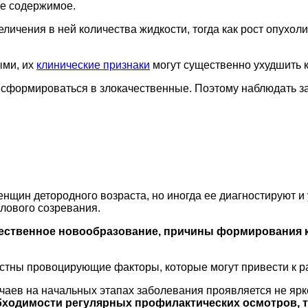
ое содержимое.
величения в ней количества жидкости, тогда как рост опухо
ыми, их
клинические признаки
могут существенно ухудшить 
нсформироваться в злокачественные. Поэтому наблюдать за
енщин детородного возраста, но иногда ее диагностируют и
олового созревания.
ачественное новообразование, причины формирования 
естны провоцирующие факторы, которые могут привести к ра
учаев на начальных этапах заболевания проявляется не ярк
бходимости регулярных профилактических осмотров, та