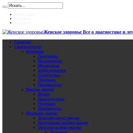
Карта сайта
Контакты
О проекте
Женское здоровье Все о диагностике и ле
Главная
Гинекология
Климакс
Приливы
Выделения
Месячные
Заболевания
Симптомы
Лечение
Препараты
Миома матки
Виды
Диагностика
Лечение
Препараты
Болезни матки
Эндометриоз матки
Дисплазия шейки матки
Эрозия шейки матки
Лечение