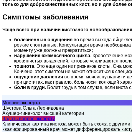
только для доброкачественных кист, но и для более 
Симптомы заболевания
Чаще всего при наличии кистозного новообразовани
болезненные ощущения
во время выхода яйцеклетк
резкие спонтанные. Консультация врача необходима 
моменту уже должны прекратиться;
нарушение ежемесячного цикла
. Кровотечение мо
кровянистых выделений, которые усиливаются после 
тошнота
. Это еще один из признаков кисты. Она мо
Кончено, этот симптом не может относиться к специ
ощущение давления
во время мочеиспускания и де
при циститах, как правило, боль носит колющий хара
боли в груди
. Болит грудь в том случае, если кист
Мнение эксперта
Шустова Ольга Леонидовна
Акушер-гинеколог высшей категории
Задать вопрос эксперту
Клиническая картина кистоза может быть схожа с другими
квалифицированный врач может дифференцировать кисту от 