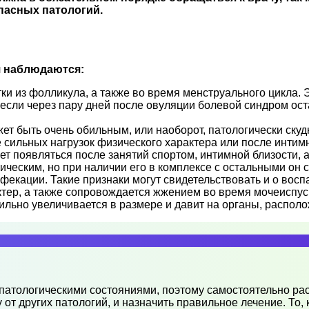
опасных патологий.
я наблюдаются:
и из фолликула, а также во время менструального цикла. Э
если через пару дней после овуляции болевой синдром оста
жет быть очень обильным, или наоборот, патологически ск
сильных нагрузок физического характера или после интимн
жет появляться после занятий спортом, интимной близости,
фическим, но при наличии его в комплексе с остальными о
фекации. Такие признаки могут свидетельствовать и о восп
ктер, а также сопровождается жжением во время мочеиспуск
а сильно увеличивается в размере и давит на органы, распо
 патологическими состояниями, поэтому самостоятельно ра
других патологий, и назначить правильное лечение. То, ка