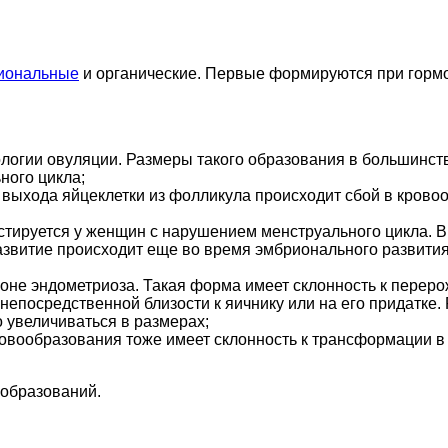
иональные
и органические. Первые формируются при гормо
ологии овуляции. Размеры такого образования в большинст
ного цикла;
ле выхода яйцеклетки из фолликула происходит сбой в кров
остируется у женщин с нарушением менструального цикла. В
азвитие происходит еще во время эмбрионального развития.
фоне эндометриоза. Такая форма имеет склонность к перер
 непосредственной близости к яичнику или на его придатке.
 увеличиваться в размерах;
новообразования тоже имеет склонность к трансформации в 
образований.