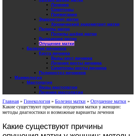
Лечение
Симптомы
Прижигание
Эндометрит матки
Хронический эндометрит матки
Полипы матки
Полипы шейки матки
Выпадение матки
Опущение матки
Болезни яичников
Киста яичника
Виды кист яичника
Лечение кисты яичника
Симптомы кисты яичника
Поликистоз яичников
Маммология
Мастопатия
Виды мастопатии
Лечение мастопатии
Главная
»
Гинекология
»
Болезни матки
»
Опущение матки
»
Какие существуют причины опущения матки у женщин:
методы диагностики и возможные варианты лечения
Какие существуют причины
опущения матки у женщин: методы