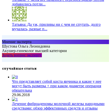
добавились потли...
Татьяна: Да уж, приливы ни с чем не спутать, долго
мучалась, разные п...
Мнение эксперта
Шустова Ольга Леонидовна
Акушер-гинеколог высшей категории
Задать вопрос эксперту
……..
случайные статьи
Что представляет собой киста яичника и какие у нее
могут быть размеры + при каком диаметре операция
обязательна
29.06.2018
Лечение фиброаденомы молочной железы народными
средствами: обзор эффективных средств и отзывы