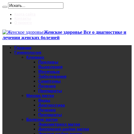
Карта сайта
Контакты
О проекте
Женское здоровье Все о диагностике и
лечении женских болезней
Главная
Гинекология
Климакс
Приливы
Выделения
Месячные
Заболевания
Симптомы
Лечение
Препараты
Миома матки
Виды
Диагностика
Лечение
Препараты
Болезни матки
Эндометриоз матки
Дисплазия шейки матки
Эрозия шейки матки