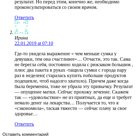
результат. Но перед этим, конечно же, необходимо
проконсультироваться со своим врачом.
Ответить
Ирина
22.01.2019 at 07:10
Где-то увидела выражение » чем меньше сумка у
девушки, тем она счастливее»… Отчасти, это так. Сама
не берегла себя, постоянно ходила с рюкзаком большим ,
плюс два пакета в руках -тащила сумки с города пару
раз в неделею( старалась купить побольше продуктов
подешевле, чтоб надолго хватило). Причем даже когда
была беременна, тоже не убрала эту привычку. Результат
— опущение матки. Сейчас прохожу лечение. Скажем
так — «удовольствие» не из приятных, да еще и требует
немало денег на лекарства… Получается то, что я
«сэкономила», таская тяжести — сейчас плачу за свое
здоровье…
Ответить
Оставить комментарий