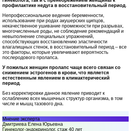
гинеколога, так и с пренебрежением женщины к
профилактике недуга в восстановительный период
.
Непрофессиональное ведение беременности,
использование при родах акушерских щипцов,
некачественное ушивание промежности при разрывах,
многочисленные роды, не соблюдение рекомендаций и
невыполнение специальных упражнений,
способствующих восстановлению эластичности
влагалищных стенок, в восстановительный период – все
это факторы, которые увеличивают вероятность
послеродового пролапса.
У пожилых женщин пролапс чаще всего связан со
снижением эстрогенов в крови, что является
естественным явлением в климактерический
период
.
Без корректировки данное явление приводит к
ослаблению всех мышечных структур организма, в том
числе и мышц тазового дна.
Мнение эксперта
Дмитриева Елена Юрьевна
Гинеколог-эндокринолог, стаж 40 лет