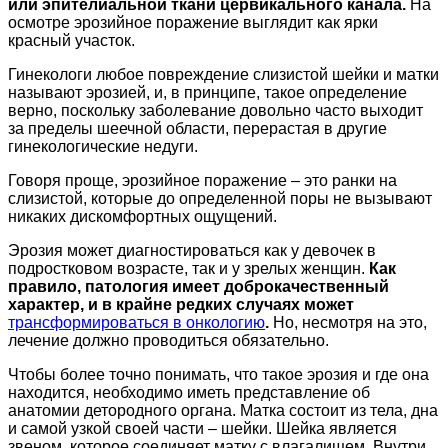
или эпителиальной ткани цервикального канала.
На
осмотре эрозийное поражение выглядит как ярки
красный участок.
Гинекологи любое повреждение слизистой шейки и матки
называют эрозией, и, в принципе, такое определение
верно, поскольку заболевание довольно часто выходит
за пределы шеечной области, перерастая в другие
гинекологические недуги.
Говоря проще, эрозийное поражение – это ранки на
слизистой, которые до определенной поры не вызывают
никаких дискомфортных ощущений.
Эрозия может диагностироваться как у девочек в
подростковом возрасте, так и у зрелых женщин.
Как
правило, патология имеет доброкачественный
характер, и в крайне редких случаях может
трансформироваться в онкологию
.
Но, несмотря на это,
лечение должно проводиться обязательно.
Чтобы более точно понимать, что такое эрозия и где она
находится, необходимо иметь представление об
анатомии детородного органа. Матка состоит из тела, дна
и самой узкой своей части – шейки. Шейка является
звеном, которое соединяет матку с влагалищем. Внутри