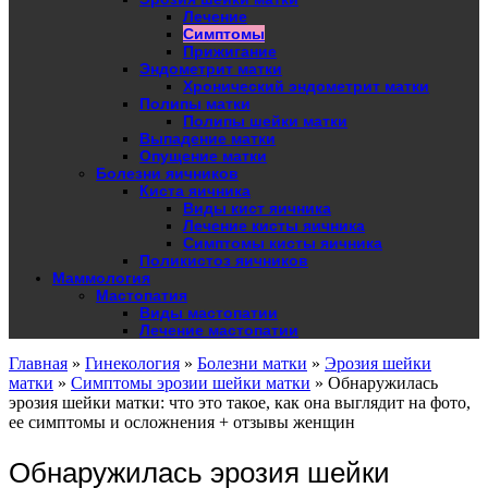
Лечение
Симптомы
Прижигание
Эндометрит матки
Хронический эндометрит матки
Полипы матки
Полипы шейки матки
Выпадение матки
Опущение матки
Болезни яичников
Киста яичника
Виды кист яичника
Лечение кисты яичника
Симптомы кисты яичника
Поликистоз яичников
Маммология
Мастопатия
Виды мастопатии
Лечение мастопатии
Главная
»
Гинекология
»
Болезни матки
»
Эрозия шейки
матки
»
Симптомы эрозии шейки матки
»
Обнаружилась
эрозия шейки матки: что это такое, как она выглядит на фото,
ее симптомы и осложнения + отзывы женщин
Обнаружилась эрозия шейки