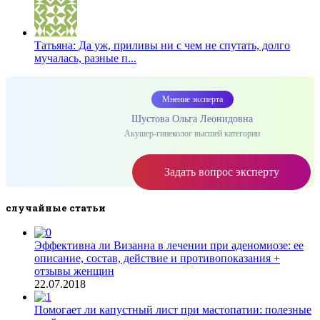
Татьяна: Да уж, приливы ни с чем не спутать, долго
мучалась, разные п...
Мнение эксперта
Шустова Ольга Леонидовна
Акушер-гинеколог высшей категории
Задать вопрос эксперту
……..
случайные статьи
Эффективна ли Визанна в лечении при аденомиозе: ее
описание, состав, действие и противопоказания +
отзывы женщин
22.07.2018
Помогает ли капустный лист при мастопатии: полезные