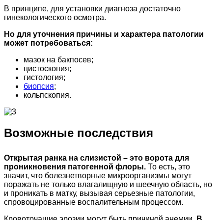
В принципе, для установки диагноза достаточно
гинекологического осмотра.
Но для уточнения причины и характера патологии
может потребоваться:
мазок на бакпосев;
цистоскопия;
гистология;
биопсия
;
кольпскопия.
Возможные последствия
Открытая ранка на слизистой – это ворота для
проникновения патогенной флоры.
То есть, это
значит, что болезнетворные микроорганизмы могут
поражать не только влагалищную и шеечную область, но
и проникать в матку, вызывая серьезные патологии,
спровоцированные воспалительным процессом.
Кровоточащие эрозии могут быть причиной анемии.
В