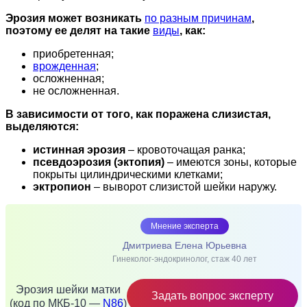
Эрозия может возникать
по разным причинам
,
поэтому ее делят на такие
виды
, как:
приобретенная;
врожденная
;
осложненная;
не осложненная.
В зависимости от того, как поражена слизистая,
выделяются:
истинная эрозия
– кровоточащая ранка;
псевдоэрозия (эктопия)
– имеются зоны, которые
покрыты цилиндрическими клетками;
эктропион
– выворот слизистой шейки наружу.
Мнение эксперта
Дмитриева Елена Юрьевна
Гинеколог-эндокринолог, стаж 40 лет
Эрозия шейки матки
Задать вопрос эксперту
(код по МКБ-10 —
N86
)