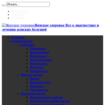
Карта сайта
Контакты
О проекте
Женское здоровье Все о диагностике и
лечении женских болезней
Главная
Гинекология
Климакс
Приливы
Выделения
Месячные
Заболевания
Симптомы
Лечение
Препараты
Миома матки
Виды
Диагностика
Лечение
Препараты
Болезни матки
Эндометриоз матки
Дисплазия шейки матки
Эрозия шейки матки