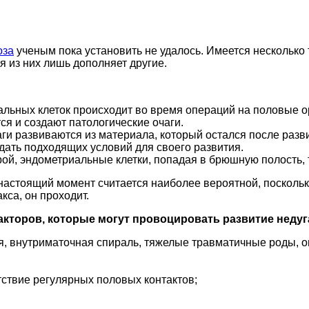
оза
ученым пока установить не удалось. Имеется несколько т
я из них лишь дополняет другие.
иальных клеток происходит во время операций на половые 
ся и создают патологические очаги.
аги развиваются из материала, который остался после разв
дать подходящих условий для своего развития.
рой, эндометриальные клетки, попадая в брюшную полость,
настоящий момент считается наиболее вероятной, поскольк
кса, он проходит.
кторов, которые могут провоцировать развитие недуг
, внутриматочная спираль, тяжелые травматичные роды, о
тствие регулярных половых контактов;