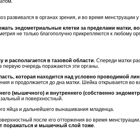
атом.
иоз развивался в органах зрения, и во время менструации
ожать эндометриальные клетки за пределами матки, в
метрия не только благополучно прикрепляются к любому орг
 и располагается в тазовой области
. Спереди матки ра
в первую очередь поражаются эти органы.
ласть, которая находится над условно проводимой лин
жения и продолжается до дна матки. Шейка открывается во в
днего (мышечного) и внутреннего (собственно эндометр
азальный и поверхностный.
ого яйца и дальнейшего вынашивания младенца.
поверхностный после его отторжения во время менструации
ет поражаться и мышечный слой тоже
.