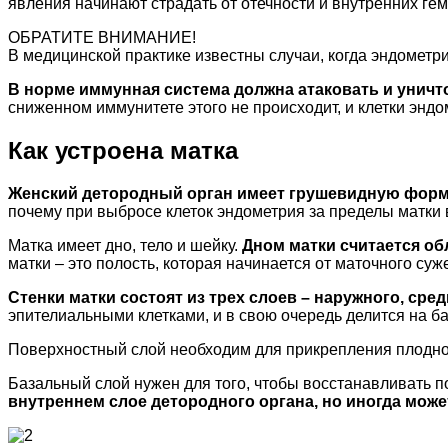
явления начинают страдать от отечности и внутренних гем
ОБРАТИТЕ ВНИМАНИЕ!
В медицинской практике известны случаи, когда эндометр
В норме иммунная система должна атаковать и уничт
сниженном иммунитете этого не происходит, и клетки эндо
Как устроена матка
Женский детородный орган имеет грушевидную форму
почему при выбросе клеток эндометрия за пределы матки 
Матка имеет дно, тело и шейку.
Дном матки считается об
матки – это полость, которая начинается от маточного су
Стенки матки состоят из трех слоев – наружного, сре
эпителиальными клетками, и в свою очередь делится на б
Поверхностный слой необходим для прикрепления плодн
Базальный слой нужен для того, чтобы восстанавливать 
внутреннем слое детородного органа, но иногда мож