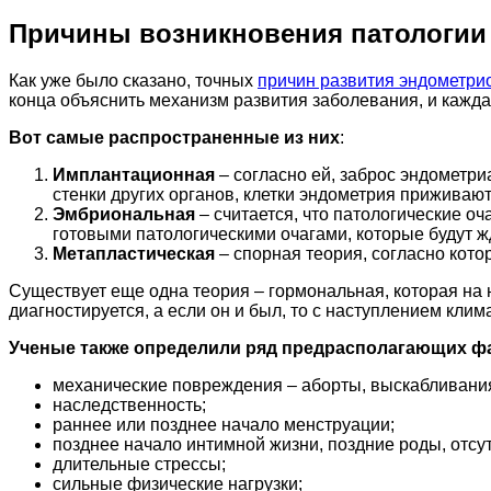
Причины возникновения патологии
Как уже было сказано, точных
причин развития эндометри
конца объяснить механизм развития заболевания, и кажда
Вот самые распространенные из них
:
Имплантационная
– согласно ей, заброс эндометр
стенки других органов, клетки эндометрия приживают
Эмбриональная
– считается, что патологические оч
готовыми патологическими очагами, которые будут ж
Метапластическая
– спорная теория, согласно кото
Существует еще одна теория – гормональная, которая на 
диагностируется, а если он и был, то с наступлением клима
Ученые также определили ряд предрасполагающих фа
механические повреждения – аборты, выскабливания
наследственность;
раннее или позднее начало менструации;
позднее начало интимной жизни, поздние роды, отсу
длительные стрессы;
сильные физические нагрузки;