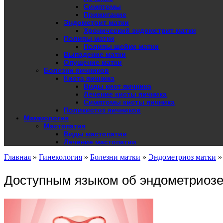
Симптомы
Прижигание
Эндометрит матки
Хронический эндометрит матки
Полипы матки
Полипы шейки матки
Выпадение матки
Опущение матки
Болезни яичников
Киста яичника
Виды кист яичника
Лечение кисты яичника
Симптомы кисты яичника
Поликистоз яичников
Маммология
Мастопатия
Виды мастопатии
Лечение мастопатии
Главная
»
Гинекология
»
Болезни матки
»
Эндометриоз матки
Доступным языком об эндометриозе 