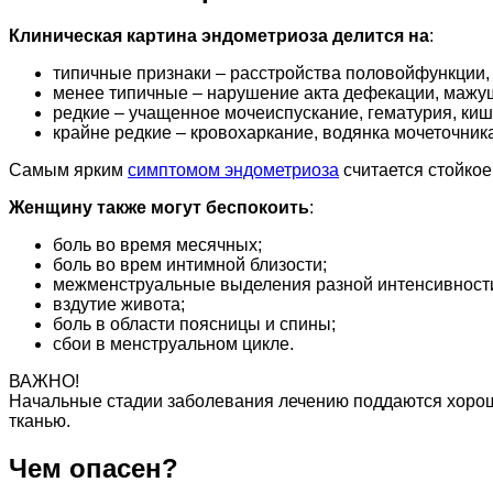
Клиническая картина эндометриоза делится на
:
типичные признаки – расстройства половойфункции, 
менее типичные – нарушение акта дефекации, мажу
редкие – учащенное мочеиспускание, гематурия, киш
крайне редкие – кровохаркание, водянка мочеточник
Самым ярким
симптомом эндометриоза
считается стойкое
Женщину также могут беспокоить
:
боль во время месячных;
боль во врем интимной близости;
межменструальные выделения разной интенсивност
вздутие живота;
боль в области поясницы и спины;
сбои в менструальном цикле.
ВАЖНО!
Начальные стадии заболевания лечению поддаются хорошо
тканью.
Чем опасен?