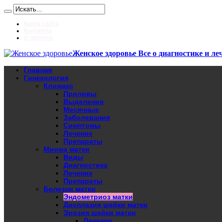
Карта сайта
Контакты
О проекте
Женское здоровье Все о диагностике и ле
Главная
Гинекология
Климакс
Приливы
Выделения
Месячные
Заболевания
Симптомы
Лечение
Препараты
Миома матки
Виды
Диагностика
Лечение
Препараты
Болезни матки
Эндометриоз матки
Дисплазия шейки матки
Эрозия шейки матки
Лечение