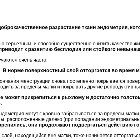
доброкачественное разрастание ткани эндометрия, кот
чно серьезным, и способно существенно снизить качество 
 приводит к развитию бесплодия или стойкого невына
учаются очень часто.
й.
В норме поверхностный слой отторгается во время 
окончания менструации снова постепенно покрывается пов
ходить за пределы матки и покрывать другие репродуктивны
е может прикрепиться к рыхлому и достаточно толстом
б
.
ндометрия могут с кровью забрасываться за пределы матки,
ны, расположенные далеко (при попадании эндометриальных
рикрепились, они продолжают подвергаться действию г
 слой, находящийся вне матки, тоже начинается отторгатьс